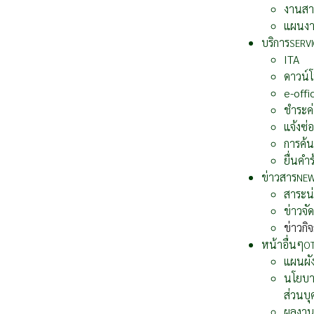
งานสา
แผนง
บริการ
SERVI
ITA
ดาวน์
e-offi
ชำระค่
แจ้งซ่
การค้น
ยื่นคำ
ข่าวสาร
NE
สาระน่า
ข่าวจัด
ข่าวกิ
หน้าอื่นๆ
O
แผนผัง
นโยบาย
ส่วนบ
ผลงาน