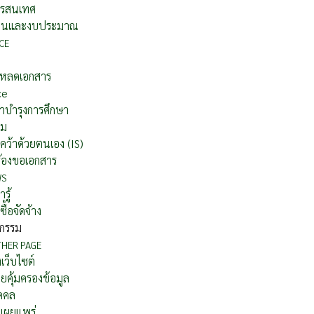
รสนเทศ
านและงบประมาณ
CE
โหลดเอกสาร
ce
าบำรุงการศึกษา
อม
คว้าด้วยตนเอง (IS)
ร้องขอเอกสาร
WS
รู้
ซื้อจัดจ้าง
จกรรม
THER PAGE
เว็บไซต์
คุ้มครองข้อมูล
ุคคล
เผยแพร่