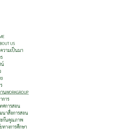
ME
BOUT US
ติความเป็นมา
าร
ศน์
จ
าย
กร
รงาน
WORKGROUP
ชาการ
เทศการสอน
ฒนาสื่อการสอน
ะกันคุณภาพ
ัยทางการศึกษา