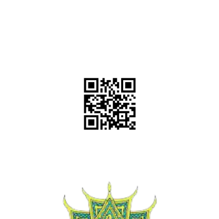
สแกน QR Code หรือ
คลิ๊กที่ QR Code เพื่อแอด LINE