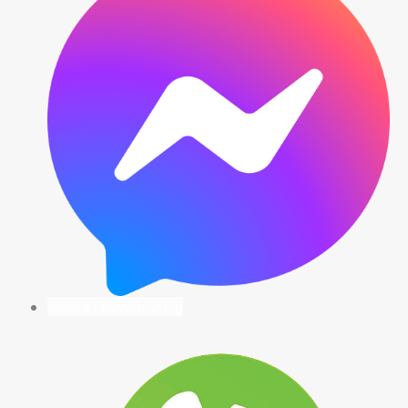
Mobile : 0994302028