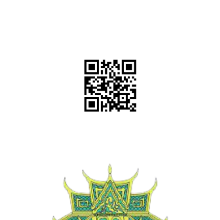
สแกน QR Code หรือ
คลิ๊กที่ QR Code เพื่อแอด LINE