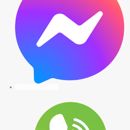
Mobile : 0994302028