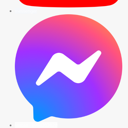
messenger
Mobile : 0994302028