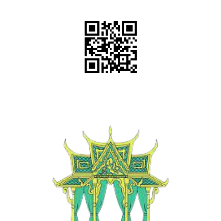
สแกน QR Code หรือ
คลิ๊กที่ QR Code เพื่อแอด LINE