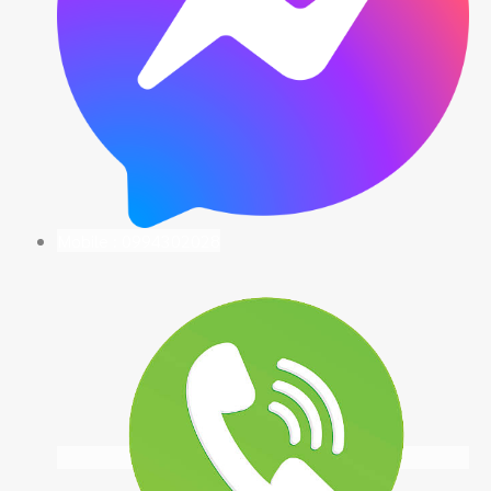
Mobile : 0994302028