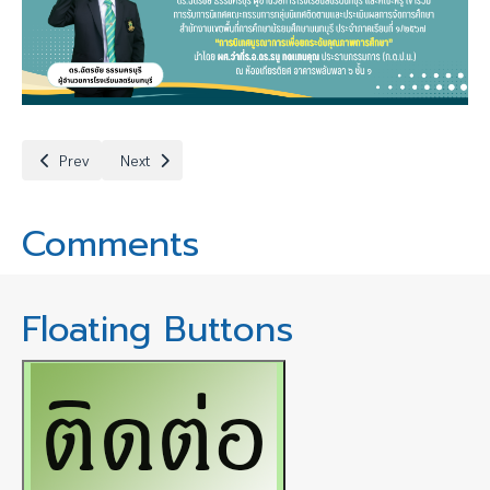
Previous article: กิจกรรมวันภาษาไทย สดุดีครูกวีศรีสยาม
Next article: พิธีส่งมอบธงคณะสี
Prev
Next
Comments
Floating Buttons