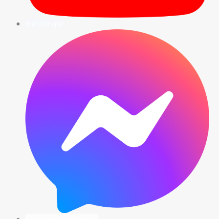
messenger
Mobile : 0994302028