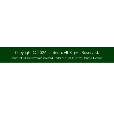
สถานที่ติดต่อ :
โรงเรียนสตรีนนทบุรี
120 ถนนพิบูลสงคราม ตำบลสวนใหญ่ อำเภอ
เมืองนนทบุรี
จังหวัดนนทบุรี 11000
Copyright © 2026 satrinon. All Rights Reserved.
Joomla!
is Free Software released under the
GNU General Public License.