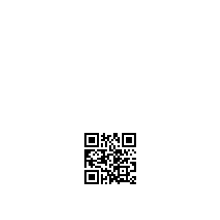
สแกน QR Code หรือ
คลิ๊กที่ QR Code เพื่อแอด LINE