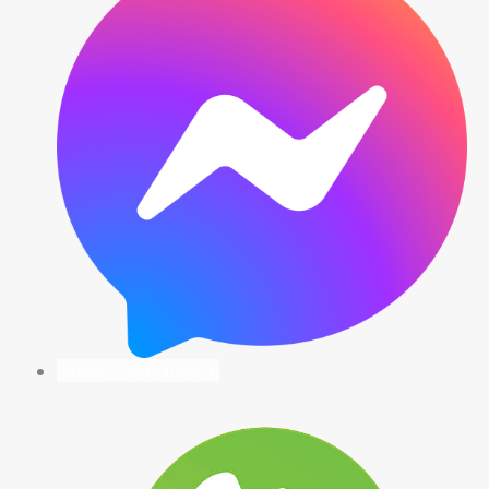
Mobile : 0994302028