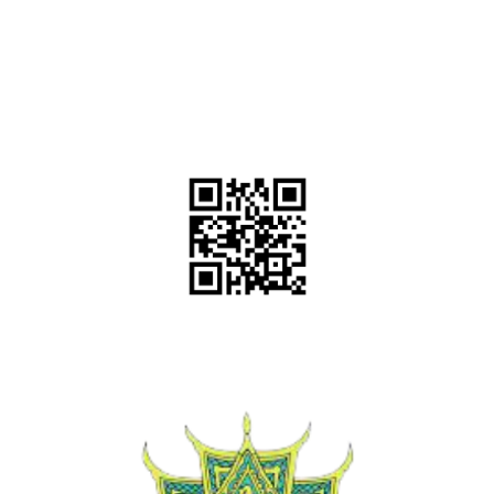
สแกน QR Code หรือ
คลิ๊กที่ QR Code เพื่อแอด LINE