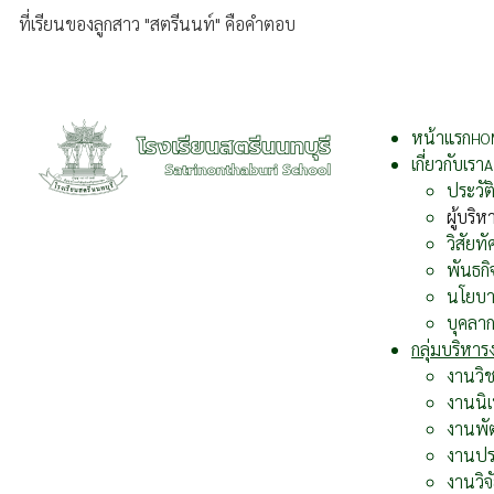
ที่เรียนของลูกสาว "สตรีนนท์" คือคำตอบ
หน้าแรก
HO
เกี่ยวกับเรา
A
ประวั
ผู้บริห
วิสัยทั
พันธกิ
นโยบ
บุคลา
กลุ่มบริหา
งานวิ
งานนิ
งานพั
งานปร
งานวิจ