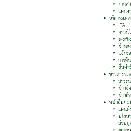
งานสา
แผนง
บริการ
SERVI
ITA
ดาวน์
e-offi
ชำระค่
แจ้งซ่
การค้น
ยื่นคำ
ข่าวสาร
NE
สาระน่า
ข่าวจัด
ข่าวกิ
หน้าอื่นๆ
O
แผนผัง
นโยบาย
ส่วนบ
ผลงาน