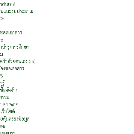
รสนเทศ
านและงบประมาณ
CE
โหลดเอกสาร
ce
าบำรุงการศึกษา
อม
คว้าด้วยตนเอง (IS)
ร้องขอเอกสาร
WS
รู้
ซื้อจัดจ้าง
จกรรม
THER PAGE
เว็บไซต์
คุ้มครองข้อมูล
ุคคล
เผยแพร่