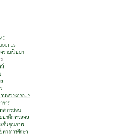
ME
BOUT US
ติความเป็นมา
าร
ศน์
จ
าย
กร
รงาน
WORKGROUP
ชาการ
เทศการสอน
ฒนาสื่อการสอน
ะกันคุณภาพ
ัยทางการศึกษา