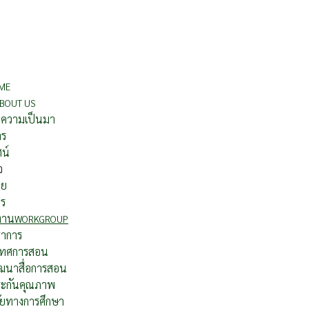
ME
BOUT US
ติความเป็นมา
าร
ศน์
จ
าย
กร
รงาน
WORKGROUP
ชาการ
เทศการสอน
ฒนาสื่อการสอน
ะกันคุณภาพ
ัยทางการศึกษา