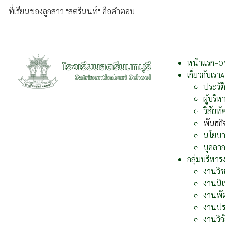
ที่เรียนของลูกสาว "สตรีนนท์" คือคำตอบ
หน้าแรก
HO
เกี่ยวกับเรา
A
ประวั
ผู้บริห
วิสัยทั
พันธกิ
นโยบ
บุคลา
กลุ่มบริหา
งานวิ
งานนิ
งานพั
งานปร
งานวิจ