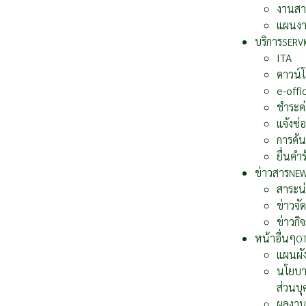
งานสา
แผนง
บริการ
SERVI
ITA
ดาวน์
e-offi
ชำระค่
แจ้งซ่
การค้น
ยื่นคำ
ข่าวสาร
NE
สาระน่า
ข่าวจัด
ข่าวกิ
หน้าอื่นๆ
O
แผนผัง
นโยบาย
ส่วนบ
ผลงาน