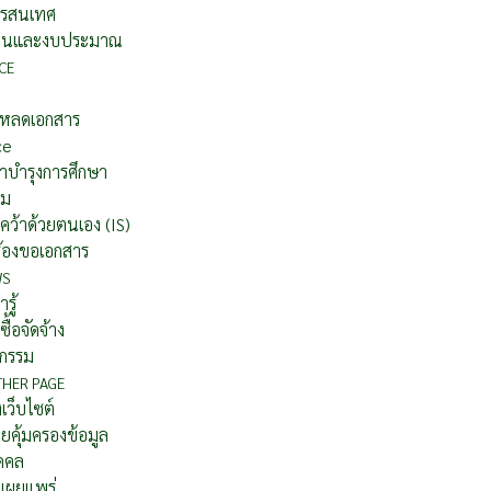
รสนเทศ
านและงบประมาณ
CE
โหลดเอกสาร
ce
าบำรุงการศึกษา
อม
คว้าด้วยตนเอง (IS)
ร้องขอเอกสาร
WS
รู้
ซื้อจัดจ้าง
จกรรม
THER PAGE
เว็บไซต์
คุ้มครองข้อมูล
ุคคล
เผยแพร่